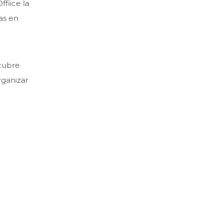
fiice la
as en
scubre
rganizar