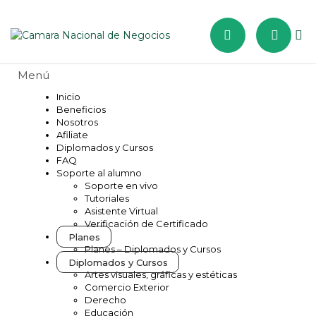
Inicio
Beneficios
Nosotros
Afiliate
Diplomados y Cursos
FAQ
Soporte al alumno
Soporte en vivo
Tutoriales
Asistente Virtual
Verificación de Certificado
Planes
Planes – Diplomados y Cursos
Diplomados y Cursos
Artes visuales, gráficas y estéticas
Comercio Exterior
Derecho
Educación