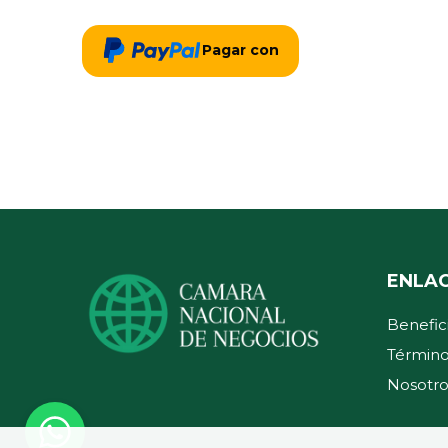
Pagar con
ENLA
Benefic
Término
Nosotro