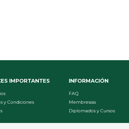
CES IMPORTANTES
INFORMACIÓN
ios
FAQ
s y Condiciones
Membresias
s
Diplomados y Cursos