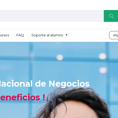
ursos
FAQ
Soporte al alumno
Pl
acional de Negocios​
neficios !​