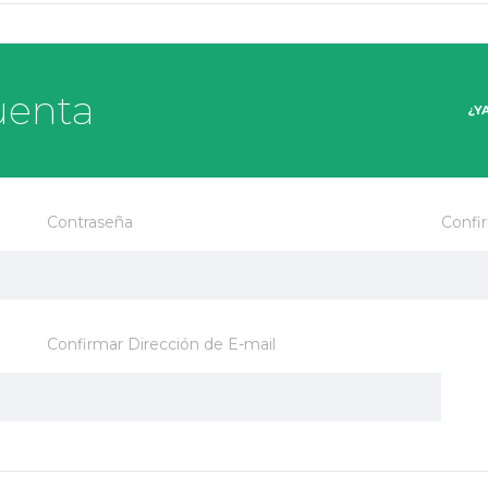
uenta
¿Y
Contraseña
Confi
Confirmar Dirección de E-mail