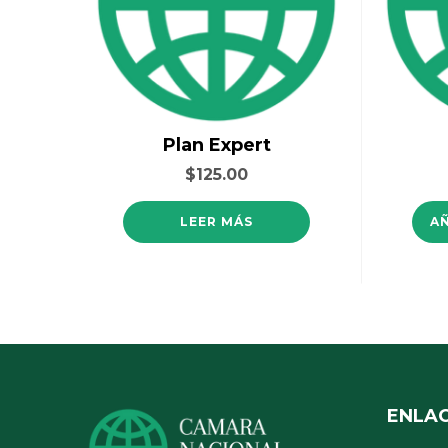
Plan Expert
$
125.00
LEER MÁS
A
ENLA