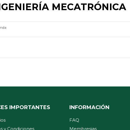
NGENIERÍA MECATRÓNICA
enda
CES IMPORTANTES
INFORMACIÓN
ios
FAQ
s y Condiciones
Membresias