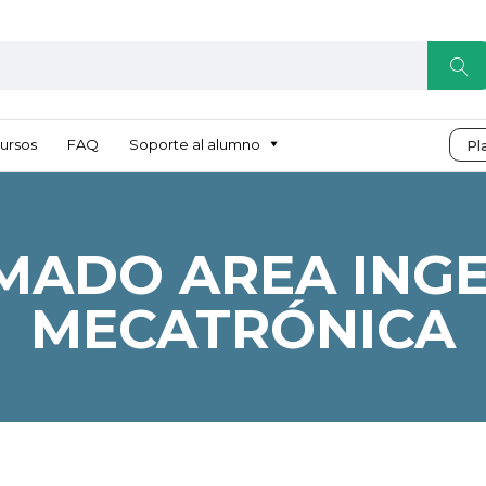
ursos
FAQ
Soporte al alumno
Pl
MADO AREA INGE
MECATRÓNICA