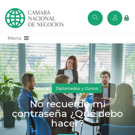
Tutorial
Diplomados y Cursos
No recuerdo mi
contraseña ¿Qué debo
hacer?