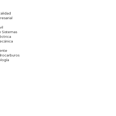
Calidad
resarial
vil
e Sistemas
éctrica
Mecánica
ente
drocarburos
ología