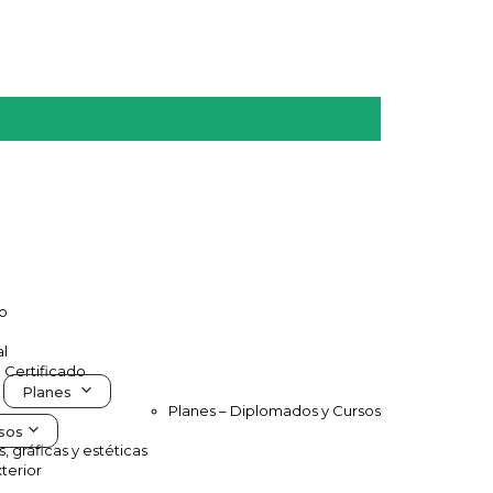
vo
al
e Certificado
Planes
Planes – Diplomados y Cursos
sos
s, gráficas y estéticas
terior