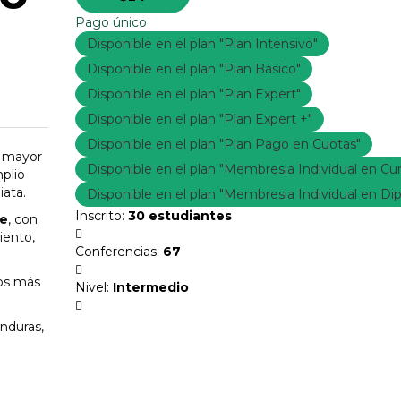
Pago único
Disponible en el plan "Plan Intensivo"
Disponible en el plan "Plan Básico"
Disponible en el plan "Plan Expert"
Disponible en el plan "Plan Expert +"
Disponible en el plan "Plan Pago en Cuotas"
á mayor
Disponible en el plan "Membresia Individual en Cu
plio
iata.
Disponible en el plan "Membresia Individual en D
Inscrito
:
30 estudiantes
e
, con
iento,
Conferencias
:
67
ios más
Nivel
:
Intermedio
nduras,