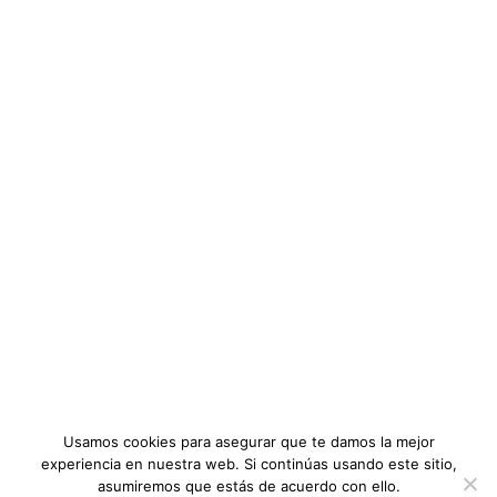
Nosotros
INFORMACIÓN
Inscrito
72 estudiantes
:
FAQ
Membresias
Conferencias
53
:
Diplomados y Cursos
NOTICIAS RECIENTES
Nivel
Intermedio
:
CONOCE LO QUE ESTÁ EN BOGA
Auditor de seguridad y salud ocupacional ISO 45001
,
Educación
Noticias
Categoría:
Diplomados y cursos
,
Gestión de la Calidad
Precio:
$24
Usamos cookies para asegurar que te damos la mejor
OBTENER EL CURSO
experiencia en nuestra web. Si continúas usando este sitio,
asumiremos que estás de acuerdo con ello.