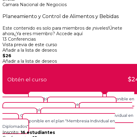
Camara Nacional de Negocios
Planeamiento y Control de Alimentos y Bebidas
Este contenido es solo para miembros de ¡niveles!Únete
ahora¿Ya eres miembro? Accede aquí
13 Conferencias
Vista previa de este curso
Añadir a la lista de deseos
$26
Añadir a la lista de deseos
$2
Obtén el curso
Disponible en el plan "Plan Intensivo"
Disponible en
Pago único
el plan "Plan Básico"
Disponible en el plan "Plan Expert"
Disponible en el plan "Plan Expert +"
Disponible en el plan "Plan
Pago en Cuotas"
Disponible en el plan "Membresia Individual en
Cursos"
Disponible en el plan "Membresia Individual en
Diplomados"
Inscrito
:
16 estudiantes