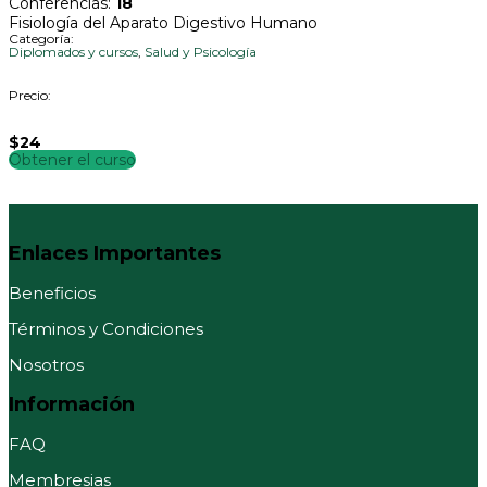
Conferencias
:
18
Fisiología del Aparato Digestivo Humano
Categoría:
Diplomados y cursos
,
Salud y Psicología
Precio:
$24
Obtener el curso
Enlaces Importantes
Beneficios
Términos y Condiciones
Nosotros
Información
FAQ
Membresias