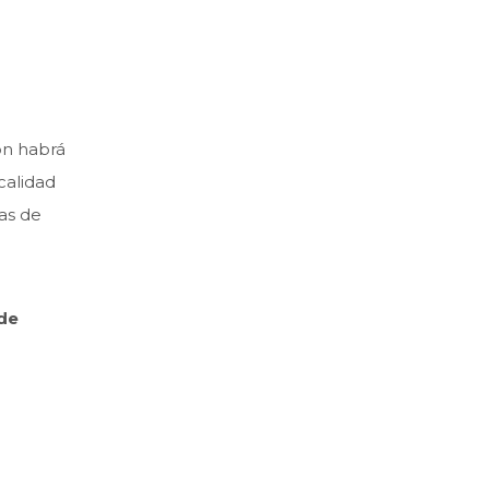
ón habrá
calidad
as de
de