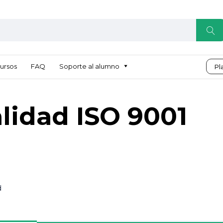
ursos
FAQ
Soporte al alumno
Pl
lidad ISO 9001
d