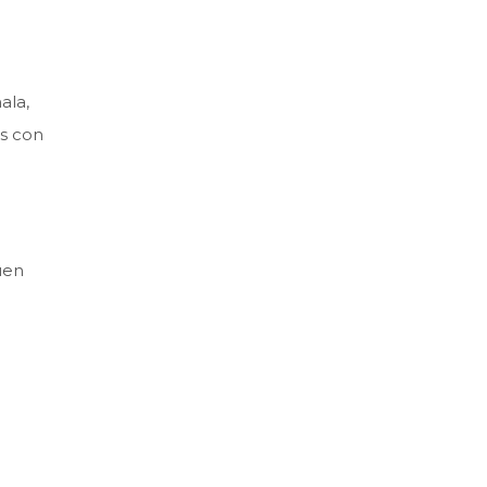
ala,
os con
uen