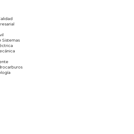
Calidad
resarial
vil
e Sistemas
éctrica
Mecánica
ente
drocarburos
ología