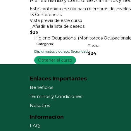
Planeamiento y Control de Alimentos y Be
Este contenido es solo para miembros de ¡nivel
13 Conferencias
Vista previa de este curso
Añadir a la lista de deseos
$26
Higiene Ocupacional (Monitoreos Ocupacionale
Categoría:
Precio:
Diplomados y cursos
,
Seguridad
$24
Obtener el curso
Enlaces Importantes
Beneficios
Términos y Condiciones
Nosotros
Información
FAQ