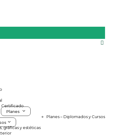
vo
al
e Certificado
Planes
Planes – Diplomados y Cursos
sos
s, gráficas y estéticas
terior