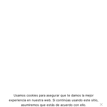
Nosotros
DISPONIBLE EN EL PLAN "MEMBRESIA INDIVIDUA
INFORMACIÓN
DISPONIBLE EN EL PLAN "MEMBRESIA INDIVIDUAL 
FAQ
Membresias
Inscrito
:
20 estudiantes
Diplomados y Cursos
Conferencias
:
55
NOTICIAS RECIENTES
Nivel
:
Intermedio
CONOCE LO QUE ESTÁ EN BOGA
Ingeniería de Métodos
,
Educación
Noticias
Categoría:
DIPLOMADOS Y CURSOS
,
GESTIÓN DE LA CALIDAD
Precio:
$24
Usamos cookies para asegurar que te damos la mejor
OBTENER EL CURSO
experiencia en nuestra web. Si continúas usando este sitio,
asumiremos que estás de acuerdo con ello.