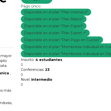
Pago único
Disponible en el plan "Plan Intensivo"
Disponible en el plan "Plan Básico"
Disponible en el plan "Plan Expert"
Disponible en el plan "Plan Expert +"
Disponible en el plan "Plan Pago en Cuotas"
Disponible en el plan "Membresia Individual en Cu
Disponible en el plan "Membresia Individual en D
á mayor
Inscrito
:
4 estudiantes
plio
iata.
Conferencias
:
23
anica
,
Nivel
:
Intermedio
ios más
nduras,