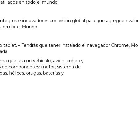
afiliados en todo el mundo.
 íntegros e innovadores con visión global para que agreguen valor
nsformar el Mundo.
o tablet. – Tendrás que tener instalado el navegador Chrome, Moz
rada
ema que usa un vehículo, avión, cohete,
pos de componentes: motor, sistema de
das, hélices, orugas, baterías y