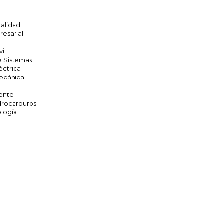
Calidad
resarial
vil
e Sistemas
éctrica
Mecánica
ente
drocarburos
ología