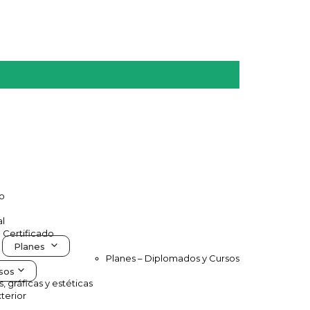
vo
al
e Certificado
Planes
Planes – Diplomados y Cursos
sos
s, gráficas y estéticas
terior