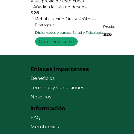
Vista previa de este curso
Añadir a la lista de deseos
$26
Rehabilitación Oral y Prótesis
Categoría:
Precio:
Diplomados y cursos
,
Salud y Psicología
$26
Obtener el curso
Enlaces Importantes
Beneficios
Términos y Condiciones
Nosotros
Información
FAQ
Membresias