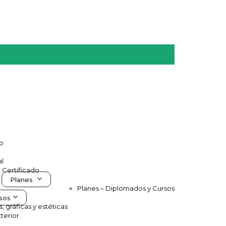
vo
al
e Certificado
Planes
Planes – Diplomados y Cursos
sos
s, gráficas y estéticas
terior