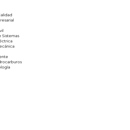
Calidad
resarial
vil
e Sistemas
éctrica
Mecánica
ente
drocarburos
ología