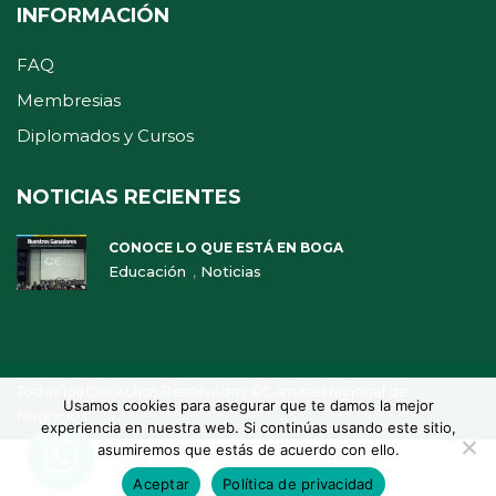
INFORMACIÓN
FAQ
Membresias
Diplomados y Cursos
NOTICIAS RECIENTES
CONOCE LO QUE ESTÁ EN BOGA
,
Educación
Noticias
Todos los Derechos Reservados ©Camara Nacional de
Usamos cookies para asegurar que te damos la mejor
Negocios
experiencia en nuestra web. Si continúas usando este sitio,
asumiremos que estás de acuerdo con ello.
Aceptar
Política de privacidad