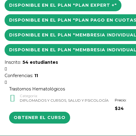
DISPONIBLE EN EL PLAN "PLAN EXPERT +"
DISPONIBLE EN EL PLAN "PLAN PAGO EN CUOTA
DISPONIBLE EN EL PLAN "MEMBRESIA INDIVIDUA
DISPONIBLE EN EL PLAN "MEMBRESIA INDIVIDUA
Inscrito
:
54 estudiantes
Conferencias
:
11
Trastornos Hematológicos
Categoría:
Precio:
DIPLOMADOS Y CURSOS
,
SALUD Y PSICOLOGÍA
$24
OBTENER EL CURSO